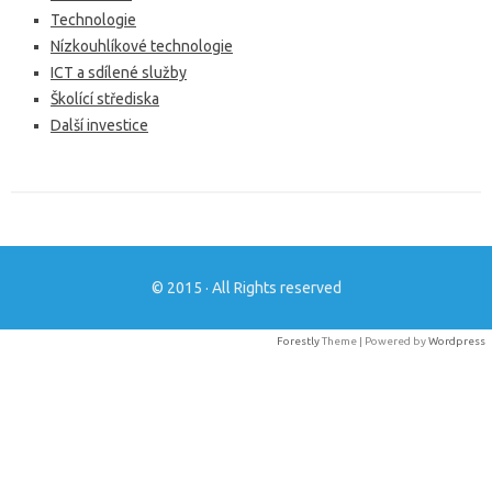
Technologie
Nízkouhlíkové technologie
ICT a sdílené služby
Školící střediska
Další investice
© 2015 · All Rights reserved
Forestly
Theme | Powered by
Wordpress