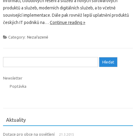
informací, cloudových řešení a služeb a nových softwarových
produktů a služeb, moderních digitálních služeb, a to včetně
související implementace. Dále pak rovněž lepší uplatnění produktů
českých IT podniků na…
Continue reading »
Category:
Nezařazené
Vyhledávání
Newsletter
Poptávka
Aktuality
Dotace pro obce na osvětlení
21.3.2015