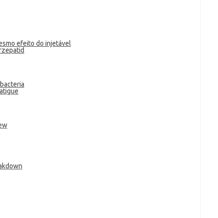
smo efeito do injetável
rzepatid
bacteria
atigue
iew
eakdown