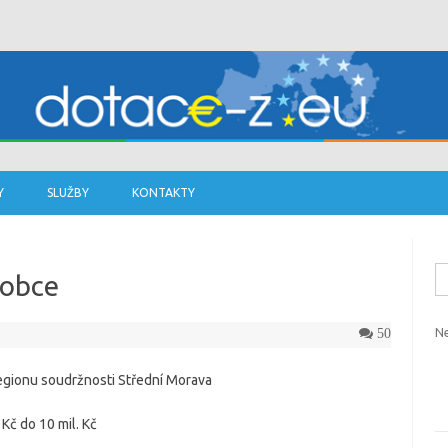
Skip to content
Y
SLUŽBY
KONTAKTY
Vy
 obce
Ne
50
regionu soudržnosti Střední Morava
 Kč do 10 mil. Kč