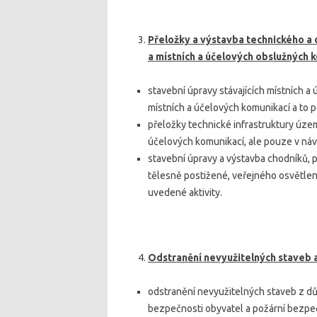
Přeložky a výstavba technického a 
a místních a účelových obslužných 
stavební úpravy stávajících místních 
místních a účelových komunikací a to 
přeložky technické infrastruktury územ
účelových komunikací, ale pouze v náv
stavební úpravy a výstavba chodníků, 
tělesně postižené, veřejného osvětlení
uvedené aktivity.
Odstranění nevyužitelných staveb a
odstranění nevyužitelných staveb z dů
bezpečnosti obyvatel a požární bezpeč