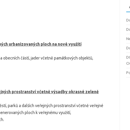
Do
Do
Ne
ých urbanizovaných ploch na nové využití
Do
D
a obecních částí, jader včetně památkových objektů,
C
P
ejných prostranství včetně výsadby okrasné zeleně
ěstí, parků a dalších veřejných prostranství včetně veřejné
enerovaných ploch k veřejnému využití,
ch.