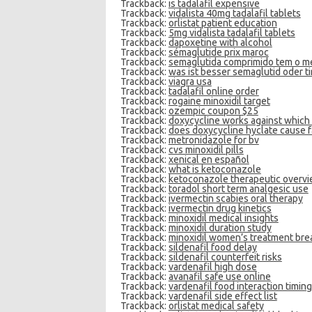
Trackback:
is tadalafil expensive
Trackback:
vidalista 40mg tadalafil tablets
Trackback:
orlistat patient education
Trackback:
5mg vidalista tadalafil tablets
Trackback:
dapoxetine with alcohol
Trackback:
sémaglutide prix maroc
Trackback:
semaglutida comprimido tem o me
Trackback:
was ist besser semaglutid oder ti
Trackback:
viagra usa
Trackback:
tadalafil online order
Trackback:
rogaine minoxidil target
Trackback:
ozempic coupon $25
Trackback:
doxycycline works against which 
Trackback:
does doxycycline hyclate cause f
Trackback:
metronidazole for bv
Trackback:
cvs minoxidil pills
Trackback:
xenical en español
Trackback:
what is ketoconazole
Trackback:
ketoconazole therapeutic overv
Trackback:
toradol short term analgesic use
Trackback:
ivermectin scabies oral therapy
Trackback:
ivermectin drug kinetics
Trackback:
minoxidil medical insights
Trackback:
minoxidil duration study
Trackback:
minoxidil women’s treatment br
Trackback:
sildenafil food delay
Trackback:
sildenafil counterfeit risks
Trackback:
vardenafil high dose
Trackback:
avanafil safe use online
Trackback:
vardenafil food interaction timing
Trackback:
vardenafil side effect list
Trackback:
orlistat medical safety