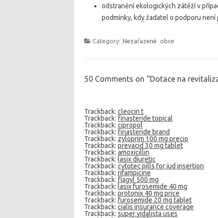
odstranění ekologických zátěží v příp
podmínky, kdy žadatel o podporu není
Category:
Nezařazené
obce
50 Comments on “
Dotace na revitaliz
Trackback:
cleocin t
Trackback:
finasteride topical
Trackback:
cipropol
Trackback:
finasteride brand
Trackback:
zyloprim 100 mg precio
Trackback:
prevacid 30 mg tablet
Trackback:
amoxicillin
Trackback:
lasix diuretic
Trackback:
cytotec pills for iud insertion
Trackback:
rifampicine
Trackback:
flagyl 500 mg
Trackback:
lasix furosemide 40 mg
Trackback:
protonix 40 mg price
Trackback:
furosemide 20 mg tablet
Trackback:
cialis insurance coverage
Trackback:
super vidalista uses