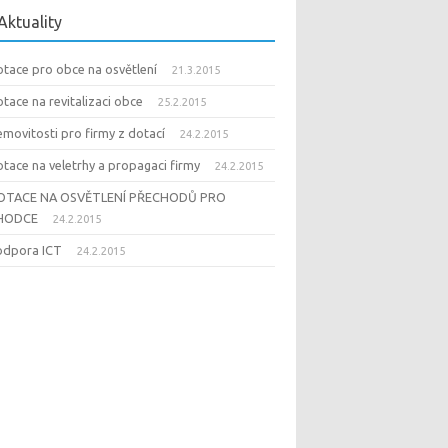
Aktuality
tace pro obce na osvětlení
21.3.2015
tace na revitalizaci obce
25.2.2015
movitosti pro firmy z dotací
24.2.2015
tace na veletrhy a propagaci firmy
24.2.2015
OTACE NA OSVĚTLENÍ PŘECHODŮ PRO
HODCE
24.2.2015
odpora ICT
24.2.2015