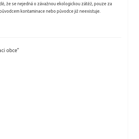
adě, že se nejedná o závažnou ekologickou zátěž, pouze za
 původcem kontaminace nebo původce již neexistuje.
aci obce
”